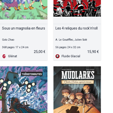
Sous un magnolia en fleurs
Les 4 reliques du rock'n'roll
Golo Zhao
A. Le Gouëfflec, Julien Solé
368 pages 17 x 24 cm
56 pages 24 x 32 cm
25,00 €
15,90 €
Glénat
Fluide Glacial