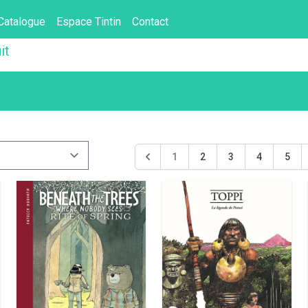
Catalogue
Espace Tintin
Contact
it
1
2
3
4
5