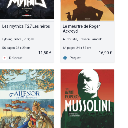
Les mythics T27 Les héros
Le meurtre de Roger
Ackroyd
Lyfoung, Sobral, P. Ogaki
A. Christie, Bresson, Taracido
56 pages 22 x 29 cm
64 pages 24 x 32 cm
11,50 €
16,90 €
Delcourt
Paquet