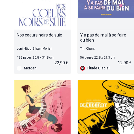
Nos coeurs noirs de suie
Y a pas de mal à se faire
du bien
Joni Hägg, Stipan Morian
Tim Charx
136 pages 20.8 x 31.8 cm
56 pages 22.8 x 29.3 cm
22,90 €
12,90 €
Morgen
Fluide Glacial