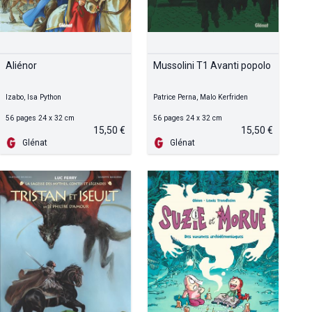
Aliénor
Mussolini T1 Avanti popolo
Izabo, Isa Python
Patrice Perna, Malo Kerfriden
56 pages 24 x 32 cm
56 pages 24 x 32 cm
15,50 €
15,50 €
Glénat
Glénat