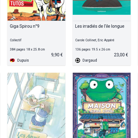
Giga Spirou n°9
Les irradiés de l'ile longue
Collectif
Carole Collinet, Eric Appéré
384 pages 18 x 25.8 cm
136 pages 19.5 x 26 cm
9,90 €
23,00 €
Dupuis
Dargaud