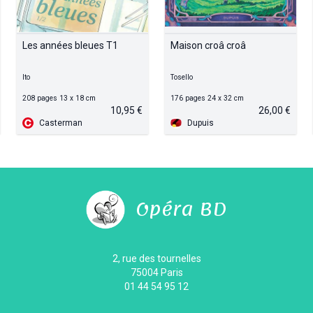
Les années bleues T1
Maison croâ croâ
Ito
Tosello
208 pages 13 x 18 cm
176 pages 24 x 32 cm
10,95 €
26,00 €
Casterman
Dupuis
Opéra BD
2, rue des tournelles
75004 Paris
01 44 54 95 12