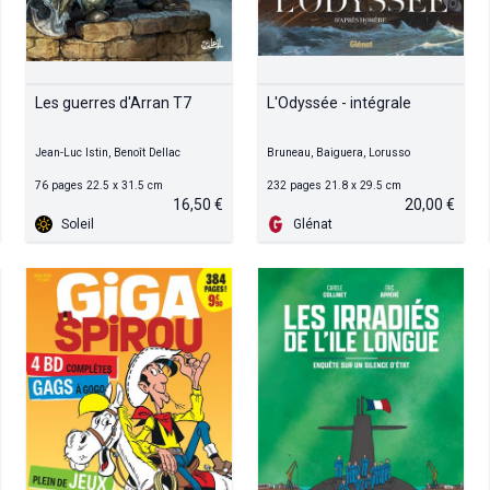
Les guerres d'Arran T7
L'Odyssée - intégrale
Jean-Luc Istin, Benoît Dellac
Bruneau, Baiguera, Lorusso
76 pages 22.5 x 31.5 cm
232 pages 21.8 x 29.5 cm
16,50 €
20,00 €
Soleil
Glénat