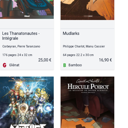
Les Thanatonautes -
Mudlarks
Intégrale
Corbeyran, Pierre Taranzano
Philippe Charlot, Manu Cassier
176 pages 24 x 32 cm
64 pages 22.2 x 30 cm
25,00 €
16,90 €
Glénat
Bamboo