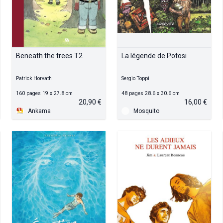
Beneath the trees T2
La légende de Potosi
Patrick Horvath
Sergio Toppi
160 pages 19 x 27.8 cm
48 pages 28.6 x 30.6 cm
20,90 €
16,00 €
Ankama
Mosquito