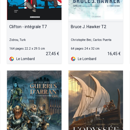
Clifton - intégrale T7
Bruce J. Hawker T2
Zidrou, Turk
Christophe Bec, Carlos Puerta
164 pages 22.2 x 29.5 cm
64 pages 24 x 32 cm
27,45 €
16,45 €
Le Lombard
Le Lombard