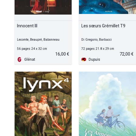
Innocent III
Les sœurs Grémillet T9
Lecomte, Beaupré, Babonneau
Di Gregorio, Barbucci
56 pages 24 x 32 cm
72 pages 21.8 x 29 cm
16,00 €
72,00 €
Glénat
Dupuis