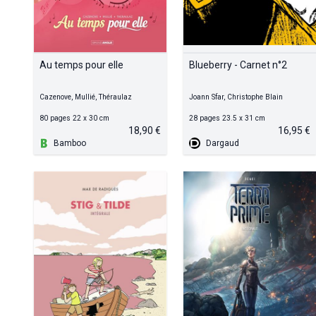
Au temps pour elle
Blueberry - Carnet n°2
Cazenove, Mullié, Théraulaz
Joann Sfar, Christophe Blain
80 pages 22 x 30 cm
28 pages 23.5 x 31 cm
18,90 €
16,95 €
Bamboo
Dargaud