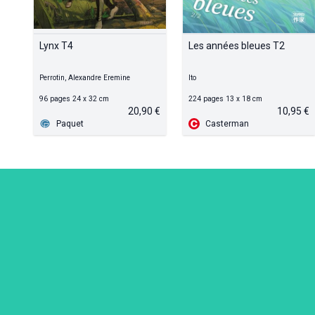
Lynx T4
Les années bleues T2
Perrotin, Alexandre Eremine
Ito
96 pages 24 x 32 cm
224 pages 13 x 18 cm
20,90 €
10,95 €
Paquet
Casterman