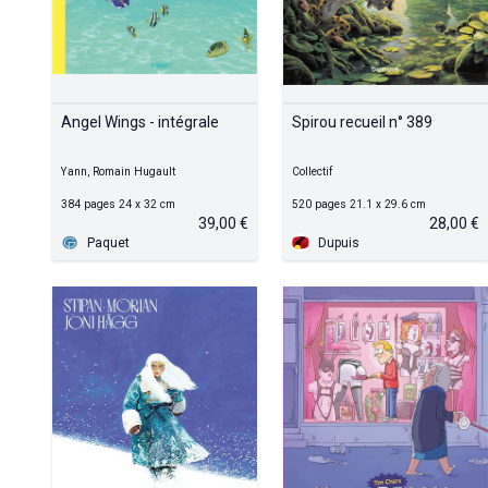
Angel Wings - intégrale
Spirou recueil n° 389
Yann, Romain Hugault
Collectif
384 pages 24 x 32 cm
520 pages 21.1 x 29.6 cm
39,00 €
28,00 €
Paquet
Dupuis